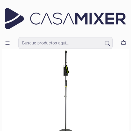
Lunes a Domingo de 09:30 a 18:30
Inicio
Catálogo
Accesorios
Atriles
Atril de Micrófono Gravity MS 23