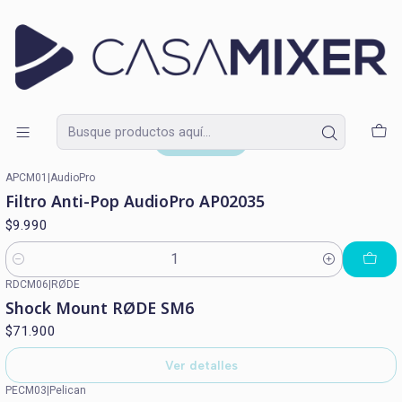
Lunes a Domingo de 09:30 a 18:30
Inicio
Catálogo
Accesorios
Accesorios
Filtros
APCM01
|
AudioPro
Filtro Anti-Pop AudioPro AP02035
$9.990
Cantidad
RDCM06
|
RØDE
Agotado
Shock Mount RØDE SM6
$71.900
Ver detalles
PECM03
|
Pelican
Agotado