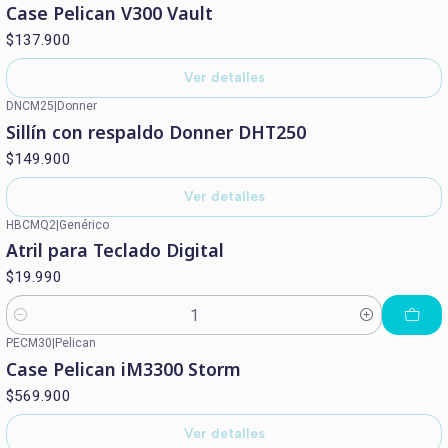
Case Pelican V300 Vault
$137.900
Ver detalles
DNCM25
|
Donner
Agotado
Sillín con respaldo Donner DHT250
$149.900
Ver detalles
HBCMQ2
|
Genérico
Atril para Teclado Digital
$19.990
Cantidad
PECM30
|
Pelican
Agotado
Case Pelican iM3300 Storm
$569.900
Ver detalles