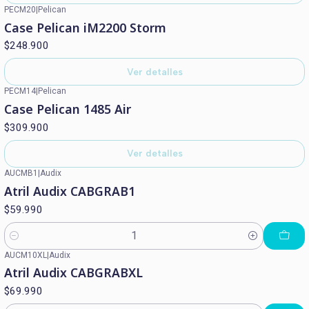
PECM20
|
Pelican
Agotado
Case Pelican iM2200 Storm
$248.900
Ver detalles
PECM14
|
Pelican
Agotado
Case Pelican 1485 Air
$309.900
Ver detalles
AUCMB1
|
Audix
Atril Audix CABGRAB1
$59.990
Cantidad
AUCM10XL
|
Audix
Atril Audix CABGRABXL
$69.990