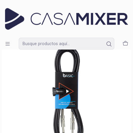
Lunes a Domingo de 09:30 a 18:30
Inicio
Catálogo
Accesorios
Cables
Cable de Instrumento TRS-TRS 3 m Bespeco BS300S