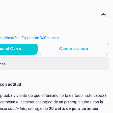
ange Micro Terror
plificación
Equipos de DJ
Contacto
ar al Carro
Comprar ahora
ones
con actitud
 prueba viviente de que el tamaño no lo es todo. Este cabezal
 combina el carácter analógico de un
preamp
a tubos con la
ncia
solid-state
, entregando
20 watts de pura potencia