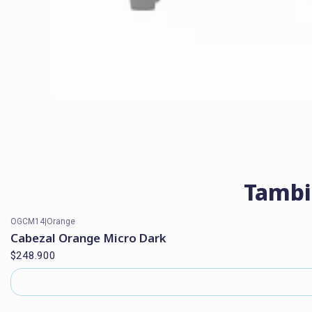
Tambi
OGCM14
|
Orange
Agotado
Cabezal Orange Micro Dark
$248.900