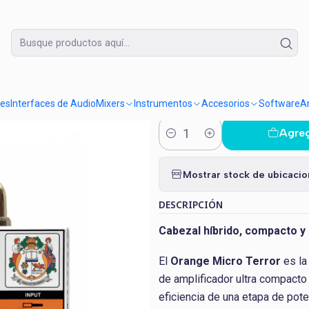
Lunes a Domingo de 09:30 a 18:30
Cabezal Orange Micro Terror
|
Cabezal Or
res
Interfaces de Audio
Mixers
Instrumentos
Accesorios
Software
Am
Agreg
Cantidad
Mostrar stock de ubicaci
DESCRIPCIÓN
Cabezal híbrido, compacto y 
El
Orange Micro Terror
es la
de amplificador ultra compacto
eficiencia de una etapa de pote