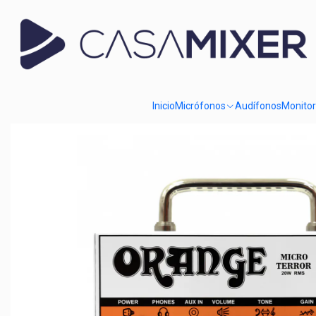
Inicio
Catálogo
Amplificación
Cabezales
Cabezales de Guitarra
Inicio
Micrófonos
Audífonos
Monito