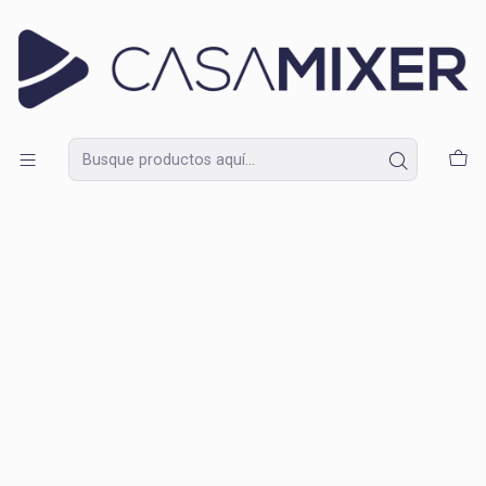
Lunes a Domingo de 09:30 a 18:30
Inicio
Catálogo
Amplificación
Gabinetes
Gabinetes de Bajo
Gabinete Orange OBC115C