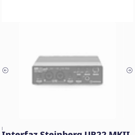
|
Interfaz Steinberg UR22 MKII