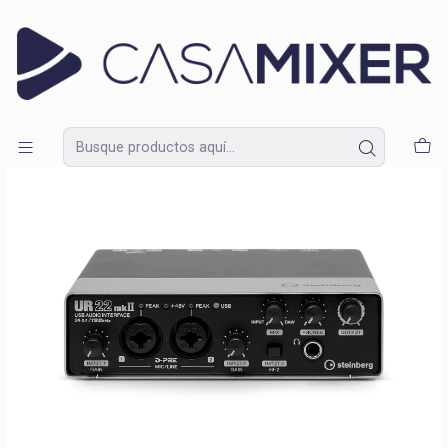
Lunes a Domingo de 09:30 a 18:30
Inicio
Catálogo
Interfaces de Audio
Interfaz Steinberg UR22 MKII