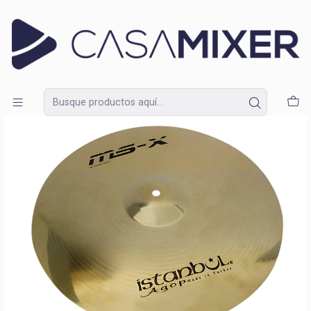
Lunes a Domingo de 09:30 a 18:30
Inicio
Catálogo
Instrumentos
Baterías y Percusión
Platillos
Rides
Platillo Istanbul Agop MS-X Crash Ride 18"