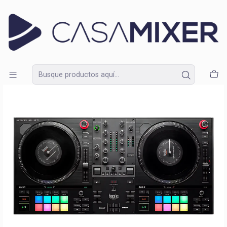
Lunes a Domingo de 09:30 a 18:30
Inicio
Catálogo
Equipos de DJ
Controlador Hercules DJControl Inpulse T7