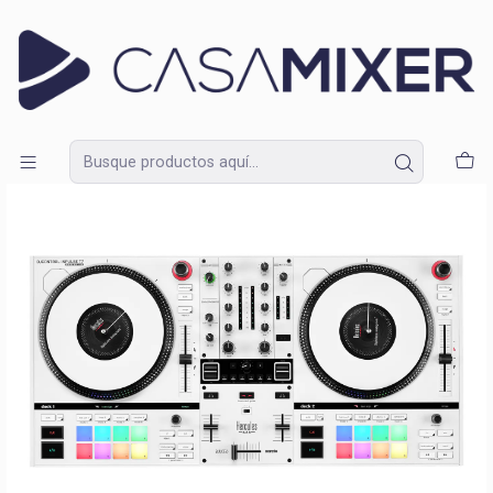
Lunes a Domingo de 09:30 a 18:30
Inicio
Catálogo
Equipos de DJ
Controlador Hercules DJControl Inpulse T7 White