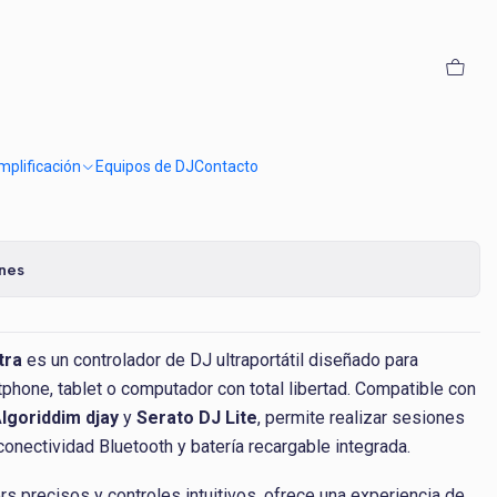
r Hercules DJControl
plificación
Equipos de DJ
Contacto
ones
tra
es un controlador de DJ ultraportátil diseñado para
hone, tablet o computador con total libertad. Compatible con
lgoriddim djay
y
Serato DJ Lite
, permite realizar sesiones
 conectividad Bluetooth y batería recargable integrada.
rs precisos y controles intuitivos, ofrece una experiencia de