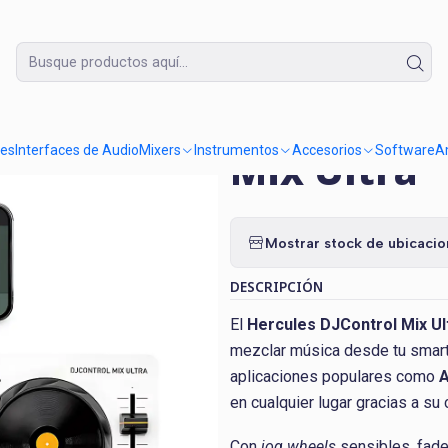
Lunes a Domingo de 09:30 a 18:30
ix Ultra
|
Controlado
res
Interfaces de Audio
Mixers
Instrumentos
Accesorios
Software
Am
Mix Ultra
Mostrar stock de ubicaci
DESCRIPCIÓN
El
Hercules DJControl Mix Ul
mezclar música desde tu smartp
aplicaciones populares como
A
en cualquier lugar gracias a su
Con
jog wheels
sensibles, fade