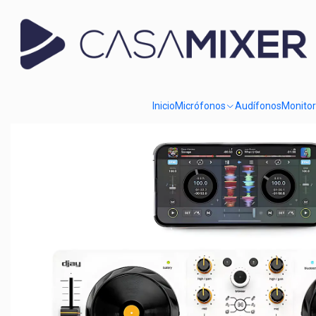
Inicio
Catálogo
Equipos de DJ
Controlador Hercules DJControl M
Inicio
Micrófonos
Audífonos
Monito