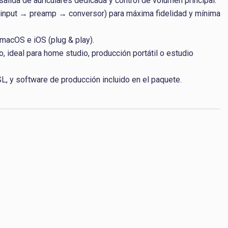
alida de auriculares dedicada y control de volumen principal.
(input → preamp → conversor) para máxima fidelidad y mínima
acOS e iOS (plug & play).
 ideal para home studio, producción portátil o estudio
SL, y software de producción incluido en el paquete.