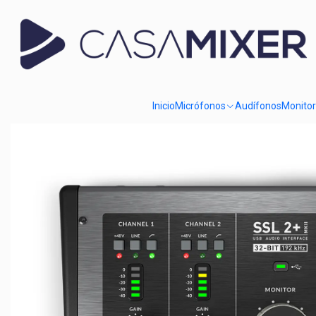
Inicio
Catálogo
Interfaces de Audio
Interfaz Solid State Logic SS
Inicio
Micrófonos
Audífonos
Monito