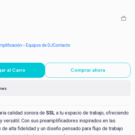
lid State Logic SSL 2+
plificación
Equipos de DJ
Contacto
ar al Carro
Comprar ahora
ones
aria calidad sonora de
SSL
a tu espacio de trabajo, ofreciendo
y versátil. Con sus preamplificadores inspirados en las
de alta fidelidad y un diseño pensado para flujo de trabajo