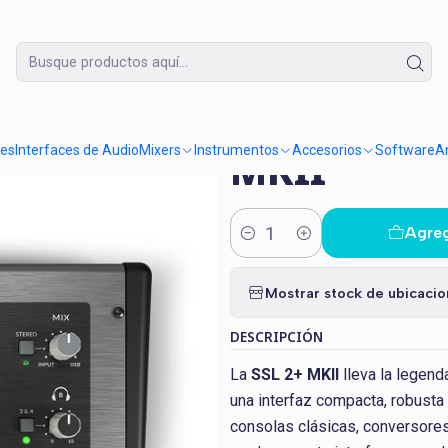
Lunes a Domingo de 09:30 a 18:30
L 2+ MKII
|
Interfaz So
res
Interfaces de Audio
Mixers
Instrumentos
Accesorios
Software
Am
MKII
Agreg
Cantidad
Mostrar stock de ubicaci
DESCRIPCIÓN
La
SSL 2+ MKII
lleva la legend
una interfaz compacta, robusta 
consolas clásicas, conversores 