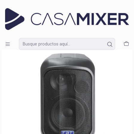
Lunes a Domingo de 09:30 a 18:30
Inicio
Catálogo
Amplificación
Altavoces
Parlante Activo FBT J5 A 5"